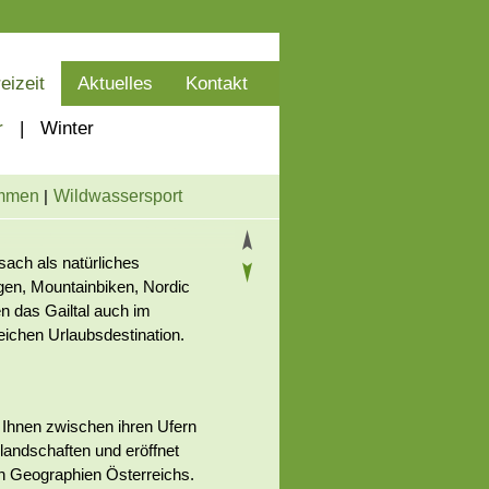
eizeit
Aktuelles
Kontakt
r
|
Winter
mmen
Wildwassersport
ach als natürliches
en, Mountainbiken, Nordic
n das Gailtal auch im
ichen Urlaubsdestination.
 Ihnen zwischen ihren Ufern
landschaften und eröffnet
en Geographien Österreichs.