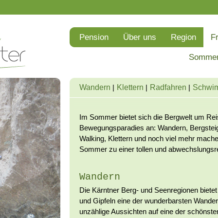
Pension
Über uns
Region
Fr
Somme
Wandern
Klettern
Radfahren
Schwi
Im Sommer bietet sich die Bergwelt um Reis
Bewegungsparadies an: Wandern, Bergsteig
Walking, Klettern und noch viel mehr mache
Sommer zu einer tollen und abwechslungsre
Wandern
Die Kärntner Berg- und Seenregionen bietet
und Gipfeln eine der wunderbarsten Wander
unzählige Aussichten auf eine der schönst