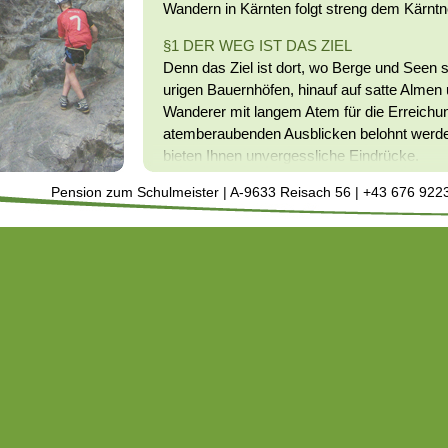
Wandern in Kärnten folgt streng dem Kärn
§1 DER WEG IST DAS ZIEL
Denn das Ziel ist dort, wo Berge und Seen 
urigen Bauernhöfen, hinauf auf satte Almen 
Wanderer mit langem Atem für die Erreichun
atemberaubenden Ausblicken belohnt werd
bieten Ihnen unvergessliche Eindrücke.
§2 BEWEGUNG MUSS IMMER NIVEAU 
Pension zum Schulmeister | A-9633 Reisach 56 | +43 676 922
Im Bergerlebnisland Kärnten sind Sie zwi
stets auf der ganzen Höhenlinie unterwegs
Höhenmeter – von sanftenen Ebenen über di
Almlandschaften bis hinauf in das Hochgebi
Dort finden Sie die Natur in ihrer urspünglic
§3 DORT WO DIE KÖNIGIN TROHNT IS
Mit Ihren 2.780 m wird die Hohe Warte als 
bezeichnet. Neben ihr trohnt Ihr Prinz, der 
2.371 m, befindet sich der Reißkofel im Mit
Gailtaler Alpen. Auf einen der beiden ang