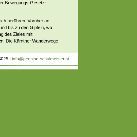
tner Bewegungs-Gesetz:
sich berühren. Vorüber an
und bis zu den Gipfeln, wo
g des Zieles mit
en. Die Kärntner Wanderwege
HABEN
3025 |
info@pension-schulmeister.at
schen den Seen und Bergen
. Genießen Sie Höhenmeter für
e mittelgebirgigen
rge der Kärntner Bergregion.
hsten Version.
T MAN DEM HIMMEL NAH
Königin der Karnischen Alpen
Reißkofel. Mit einer Höhe von
telstück der 120km langen
ekommen sind Sie dem Himmel